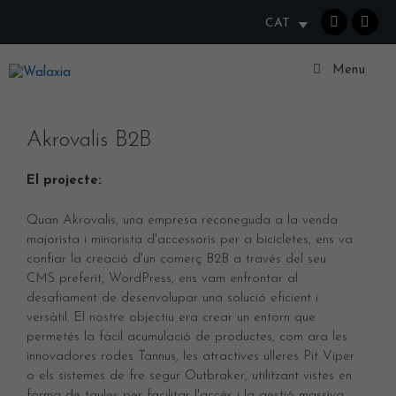
Vés
CAT
al
contingut
Walaxia
Menu
Akrovalis B2B
El projecte:
Quan Akrovalis, una empresa reconeguda a la venda
majorista i minorista d'accessoris per a bicicletes, ens va
confiar la creació d'un comerç B2B a través del seu
CMS preferit, WordPress, ens vam enfrontar al
desafiament de desenvolupar una solució eficient i
versàtil. El nostre objectiu era crear un entorn que
permetés la fàcil acumulació de productes, com ara les
innovadores rodes Tannus, les atractives ulleres Pit Viper
o els sistemes de fre segur Outbraker, utilitzant vistes en
forma de taules per facilitar l'accés i la gestió massiva