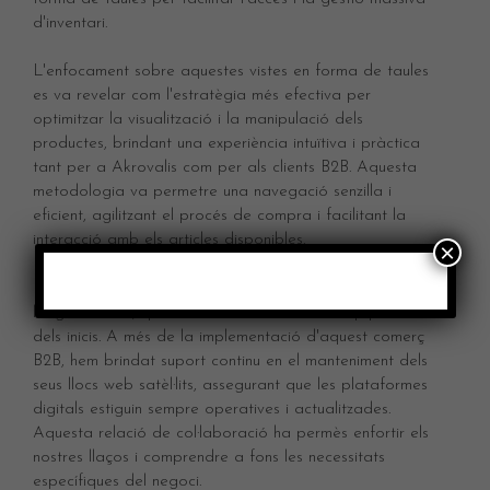
d'inventari.
L'enfocament sobre aquestes vistes en forma de taules
es va revelar com l'estratègia més efectiva per
optimitzar la visualització i la manipulació dels
productes, brindant una experiència intuïtiva i pràctica
tant per a Akrovalis com per als clients B2B. Aquesta
metodologia va permetre una navegació senzilla i
eficient, agilitzant el procés de compra i facilitant la
interacció amb els articles disponibles.
×
És important destacar que Akrovalis és un soci de
llarga durada, que ha confiat en el nostre equip des
dels inicis. A més de la implementació d'aquest comerç
B2B, hem brindat suport continu en el manteniment dels
seus llocs web satèl·lits, assegurant que les plataformes
digitals estiguin sempre operatives i actualitzades.
Aquesta relació de col·laboració ha permès enfortir els
nostres llaços i comprendre a fons les necessitats
específiques del negoci.