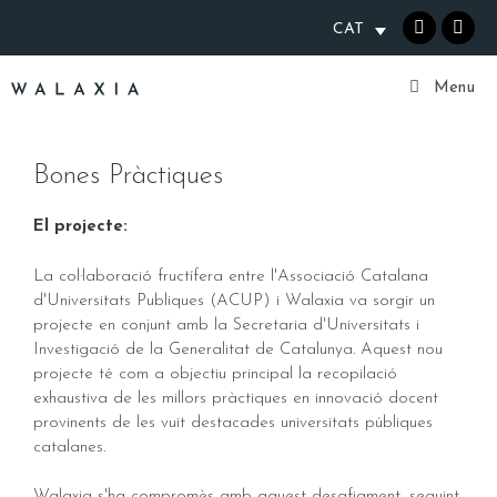
Vés
CAT
al
contingut
Walaxia
Menu
Bones Pràctiques
El projecte:
La col·laboració fructífera entre l'Associació Catalana
d'Universitats Publiques (ACUP) i Walaxia va sorgir un
projecte en conjunt amb la Secretaria d'Universitats i
Investigació de la Generalitat de Catalunya. Aquest nou
projecte té com a objectiu principal la recopilació
exhaustiva de les millors pràctiques en innovació docent
provinents de les vuit destacades universitats públiques
catalanes.
Walaxia s'ha compromès amb aquest desafiament, seguint