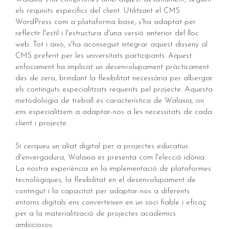
els requisits específics del client. Utilitzant el CMS
WordPress com a plataforma base, s'ha adaptat per
reflectir l'estil i l'estructura d'una versió anterior del lloc
web. Tot i això, s'ha aconseguit integrar aquest disseny al
CMS preferit per les universitats participants. Aquest
enfocament ha implicat un desenvolupament pràcticament
des de zero, brindant la flexibilitat necessària per albergar
els continguts especialitzats requerits pel projecte. Aquesta
metodologia de treball és característica de Walaxia, on
ens especialitzem a adaptar-nos a les necessitats de cada
client i projecte.
Si cerqueu un aliat digital per a projectes educatius
d'envergadura, Walaxia es presenta com l'elecció idònia.
La nostra experiència en la implementació de plataformes
tecnològiques, la flexibilitat en el desenvolupament de
contingut i la capacitat per adaptar-nos a diferents
entorns digitals ens converteixen en un soci fiable i eficaç
per a la materialització de projectes acadèmics
ambiciosos.