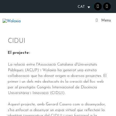
Vés
CAT
al
contingut
Walaxia
Menu
CIDUI
El projecte:
La relació entre l'Associació Catalana d'Universitats
Públiques (ACUP) i Walaxia ha generat una estreta
col·laboració que ha donat origen a diversos projectes. El
primer i un dels més destacats és la creació del lloc web
per al prestigiós Congrés Internacional de Docència
Universitària i Innovació (CIDUI).
Aquest projecte, amb Gerard Casero com a dissenyador,
s'ha enfocat a dissenyar un espai virtual que reflecteixi la
identitat corporativa del CIDUI i sigui funcional a la