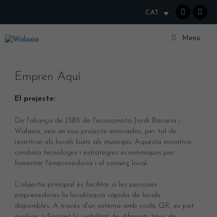
Vés
CAT
al
contingut
Walaxia
Menu
Empren Aquí
El projecte:
De l'aliança de J3B3 de l'economista Jordi Bacaria i
Walaxia, neix un nou projecte innovador, per tal de
reactivar els locals buits als municipis. Aquesta iniciativa,
combina tecnologia i estratègies econòmiques per
fomentar l'emprenedoria i el comerç local.
L'objectiu principal és facilitar a les persones
emprenedores la localització ràpida de locals
disponibles. A través d'un sistema amb codis QR, es pot
avaluar a l'instant la viabilitat de diferents tipus de