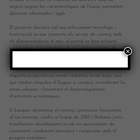
negoci segons les característiques de l'espai, permetent
decisions informades i àgils.
El projecte destaca pel seu enfocament tecnològic i
transversal, ja que connecta els serveis de comerç amb
els d'emprenedoria. A més, el portal en línia inclourà
noves eines, com ara manuals per elaborar plans de
×
viabilitat adaptats a les necessitats del local i al mix
comercial del municipi.
Aquesta proposta no només visibilitza locals buits, sinó
que també n'impulsa el lloguer o compra, revitalitzant les
zones urbanes i fomentant el desenvolupament
d'activitats econòmiques.
Si busques dinamitzar el comerç i potenciar l'economia
al teu municipi, confia a l'equip de J3B3 i Walaxia. Junts,
transformen desafiaments locals en oportunitats de
creixement, combinant innovació i compromís amb el
progrés econòmic.